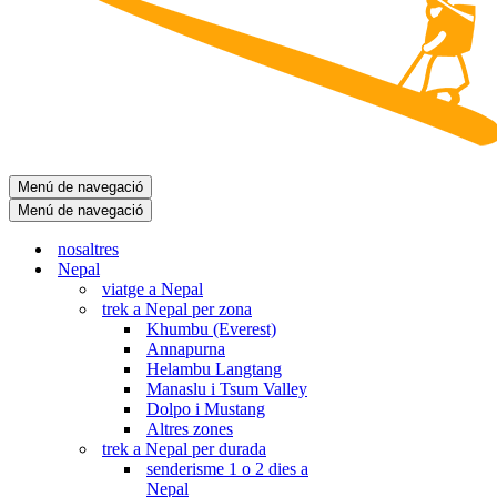
Menú de navegació
Menú de navegació
nosaltres
Nepal
viatge a Nepal
trek a Nepal per zona
Khumbu (Everest)
Annapurna
Helambu Langtang
Manaslu i Tsum Valley
Dolpo i Mustang
Altres zones
trek a Nepal per durada
senderisme 1 o 2 dies a
Nepal