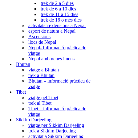
trek de 2 a 5 dies
trek de 6 a 10 dies
trek de 11 a 15 dies
trek de 16 o més dies
activitats i extensions a Nepal
esport de natura a Nepal
Ascensions
llocs de Nepal
Nepal- Informació pràctica de
viatge
Nepal amb nenes i nens
Bhutan
viatge a Bhutan
trek a Bhutan
Bhutan – informació pràctica de
viatge
Tibet
viatge pel Tibet
trek al Tibet
Tibet – informació pràctica de
viatge
Sikkim Darjeeling
viatge per Sikkim Darjeeling
trek a Sikkim Darjeeling
activitat a Sikkim Darjeeling