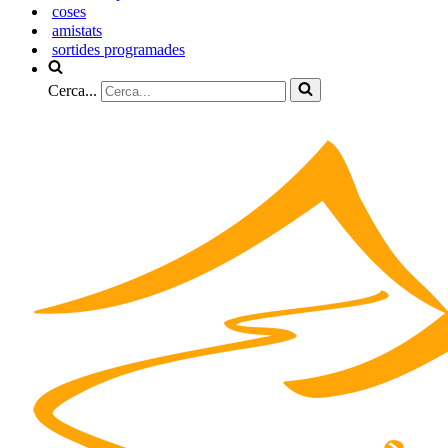
coses
amistats
sortides programades
Cerca...