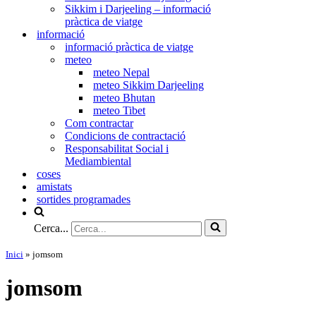
Sikkim i Darjeeling – informació
pràctica de viatge
informació
informació pràctica de viatge
meteo
meteo Nepal
meteo Sikkim Darjeeling
meteo Bhutan
meteo Tibet
Com contractar
Condicions de contractació
Responsabilitat Social i
Mediambiental
coses
amistats
sortides programades
Cerca...
Inici
»
jomsom
jomsom