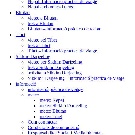
Nepal- Informació pràctica de viatge
Nepal amb nenes i nens
Bhutan
viatge a Bhutan
trek a Bhutan
Bhutan – informació pràctica de viatge
Tibet
viatge pel Tibet
trek al Tibet
Tibet – informació pràctica de viatge
Sikkim Darjeeling
viatge per Sikkim Darjeeling
trek a Sikkim Darjeeling
activitat a Sikkim Darjeeling
Sikkim i Darjeeling – informació pràctica de viatge
informació
informació pràctica de viatge
meteo
meteo Nepal
meteo Sikkim Darjeeling
meteo Bhutan
meteo Tibet
Com contractar
Condicions de contractació
Responsabilitat Social i Mediambiental