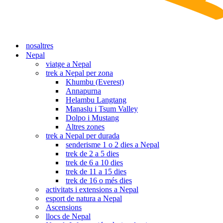
nosaltres
Nepal
viatge a Nepal
trek a Nepal per zona
Khumbu (Everest)
Annapurna
Helambu Langtang
Manaslu i Tsum Valley
Dolpo i Mustang
Altres zones
trek a Nepal per durada
senderisme 1 o 2 dies a Nepal
trek de 2 a 5 dies
trek de 6 a 10 dies
trek de 11 a 15 dies
trek de 16 o més dies
activitats i extensions a Nepal
esport de natura a Nepal
Ascensions
llocs de Nepal