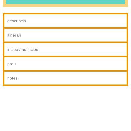
descripció
itinerari
inclou / no inclou
preu
notes