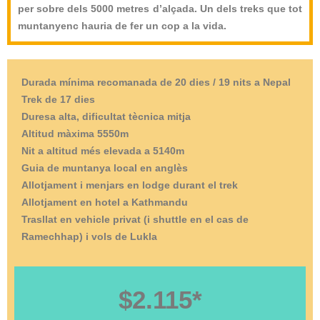
per sobre dels 5000 metres d’alçada. Un dels treks que tot
muntanyenc hauria de fer un cop a la vida.
Durada mínima recomanada de 20 dies / 19 nits a Nepal
Trek de 17 dies
Duresa alta, dificultat tècnica mitja
Altitud màxima 5550m
Nit a altitud més elevada a 5140m
Guia de muntanya local en anglès
Allotjament i menjars en lodge durant el trek
Allotjament en hotel a Kathmandu
Trasllat en vehicle privat
(i shuttle en el cas de
Ramechhap)
i vols de Lukla
$2.115*