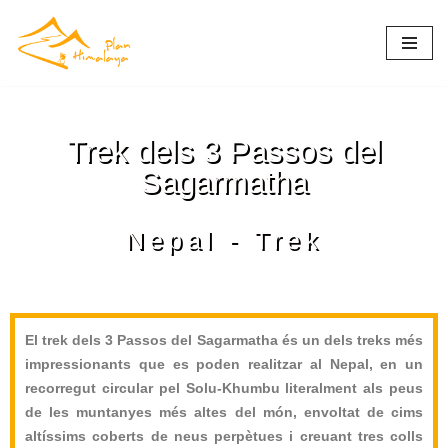
Vés
al
contingut
Trek dels 3 Passos del
Sagarmatha
Nepal - Trek
El trek dels 3 Passos del Sagarmatha és un dels treks més
impressionants que es poden realitzar al Nepal, en un
recorregut circular pel Solu-Khumbu literalment als peus
de les muntanyes més altes del món, envoltat de cims
altíssims coberts de neus perpètues i creuant tres colls