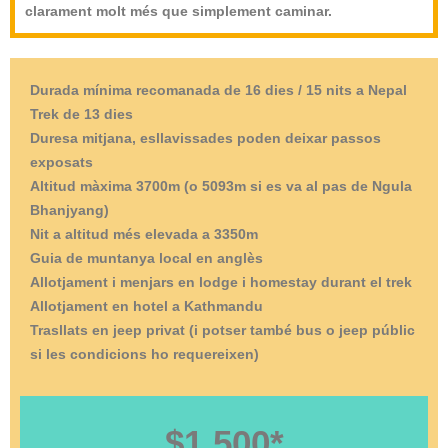
clarament molt més que simplement caminar.
Durada mínima recomanada de 16 dies / 15 nits a Nepal
Trek de 13 dies
Duresa mitjana, esllavissades poden deixar passos
exposats
Altitud màxima 3700m (o 5093m si es va al pas de Ngula
Bhanjyang)
Nit a altitud més elevada a 3350m
Guia de muntanya local en anglès
Allotjament i menjars en lodge i homestay durant el trek
Allotjament en hotel a Kathmandu
Trasllats en jeep privat (i potser també bus o jeep públic
si les condicions ho requereixen)
$1.500*