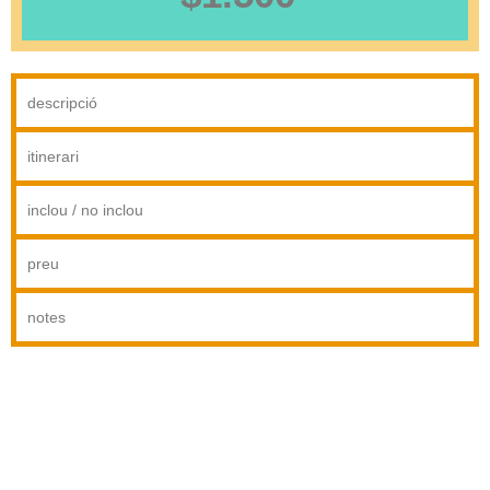
descripció
itinerari
inclou / no inclou
preu
notes