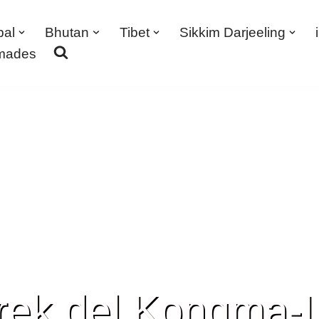
pal
Bhutan
Tibet
Sikkim Darjeeling
amades
rek del Kongma-