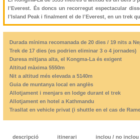
l’Everest. És doncs un recorregut espectacular dis
l’Island Peak i finalment el de l’Everest, en un tr
Durada mínima recomanada de 20 dies / 19 nits a Ne
Trek de 17 dies (es podrien eliminar 3 o 4 jornades)
Duresa mitjana alta, el Kongma-La és exigent
Altitud màxima 5550m
Nit a altitud més elevada a 5140m
Guia de muntanya local en anglès
Allotjament i menjars en lodge durant el trek
Allotjament en hotel a Kathmandu
Trasllat en vehicle privat
(i shuttle en el cas de Ram
descripció
itinerari
inclou / no inclou