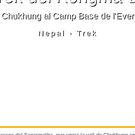
e Chukhung al Camp Base de l'Evere
Nepal - Trek
passos del Sagarmatha, que uneix la vall de Chukhung a