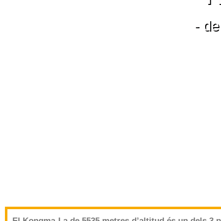
- d
El Kongma-La de 5535 metres d’altitud és un dels 3 