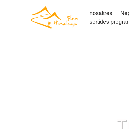
nosaltres
Ne
Vés
sortides progr
al
contingut
T