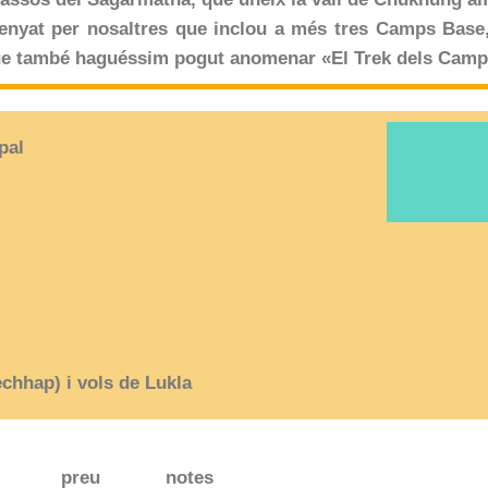
senyat per nosaltres que inclou a més tres Camps Base
ek que també haguéssim pogut anomenar «El Trek dels Cam
pal
echhap)
i vols de Lukla
preu
notes