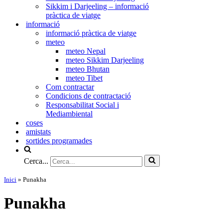
Sikkim i Darjeeling – informació
pràctica de viatge
informació
informació pràctica de viatge
meteo
meteo Nepal
meteo Sikkim Darjeeling
meteo Bhutan
meteo Tibet
Com contractar
Condicions de contractació
Responsabilitat Social i
Mediambiental
coses
amistats
sortides programades
Cerca...
Inici
»
Punakha
Punakha