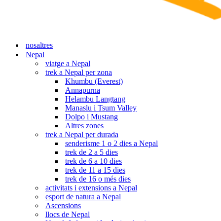
nosaltres
Nepal
viatge a Nepal
trek a Nepal per zona
Khumbu (Everest)
Annapurna
Helambu Langtang
Manaslu i Tsum Valley
Dolpo i Mustang
Altres zones
trek a Nepal per durada
senderisme 1 o 2 dies a Nepal
trek de 2 a 5 dies
trek de 6 a 10 dies
trek de 11 a 15 dies
trek de 16 o més dies
activitats i extensions a Nepal
esport de natura a Nepal
Ascensions
llocs de Nepal