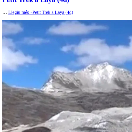
…
Llegiu més »
Petit Trek a Laya (4d)