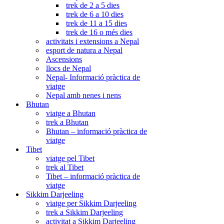
trek de 2 a 5 dies
trek de 6 a 10 dies
trek de 11 a 15 dies
trek de 16 o més dies
activitats i extensions a Nepal
esport de natura a Nepal
Ascensions
llocs de Nepal
Nepal- Informació pràctica de
viatge
Nepal amb nenes i nens
Bhutan
viatge a Bhutan
trek a Bhutan
Bhutan – informació pràctica de
viatge
Tibet
viatge pel Tibet
trek al Tibet
Tibet – informació pràctica de
viatge
Sikkim Darjeeling
viatge per Sikkim Darjeeling
trek a Sikkim Darjeeling
activitat a Sikkim Darjeeling