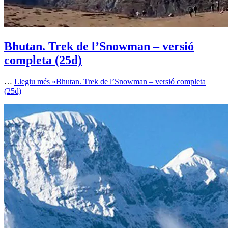
Bhutan. Trek de l’Snowman – versió
completa (25d)
…
Llegiu més »
Bhutan. Trek de l’Snowman – versió completa
(25d)