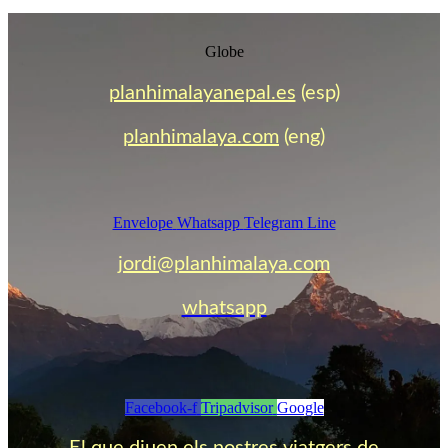
Globe
planhimalayanepal.es
(esp)
planhimalaya.com
(eng)
Envelope
Whatsapp
Telegram
Line
jordi@planhimalaya.com
whatsapp
Facebook-f
Tripadvisor
Google
El que diuen els nostres viatgers de