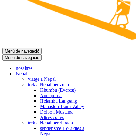
Menú de navegació
Menú de navegació
nosaltres
Nepal
viatge a Nepal
trek a Nepal per zona
Khumbu (Everest)
Annapurna
Helambu Langtang
Manaslu i Tsum Valley
Dolpo i Mustang
Altres zones
trek a Nepal per durada
senderisme 1 o 2 dies a
Nepal