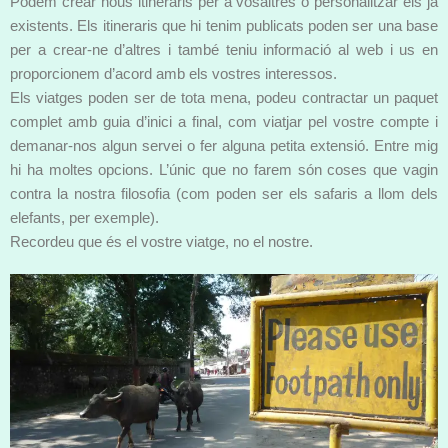
Podem crear nous itineraris per a vosaltres o personalitzar els ja
existents. Els itineraris que hi tenim publicats poden ser una base
per a crear-ne d’altres i també teniu informació al web i us en
proporcionem d’acord amb els vostres interessos.
Els viatges poden ser de tota mena, podeu contractar un paquet
complet amb guia d’inici a final, com viatjar pel vostre compte i
demanar-nos algun servei o fer alguna petita extensió. Entre mig
hi ha moltes opcions. L’únic que no farem són coses que vagin
contra la nostra filosofia (com poden ser els safaris a llom dels
elefants, per exemple).
Recordeu que és el vostre viatge, no el nostre.