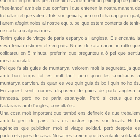
són molt importants per a nosaltres. Anem fent un petit grup de guies
“free-lance” amb els que confiem i que entenen la nostra manera de
treballar i el que volem. Tots són genials, però no hi ha cap guia igual,
i anem afegint noies al nostre equip, pel que estem contents de tenir-
ne cada cop alguna més.
Tenim guies de viatge de parla espanyola i anglesa. Els encanta la
seva feina i estimen el seu país. No us deixaran anar un rotllo que
oblidareu en 5 minuts, preferim que pregunteu allò pel que sentiu
més curiositat.
Pel que fa als guies de muntanya, valorem molt la seguretat, ja que
amb bon temps tot és molt fàcil, però quan les condicions a
muntanya canvien, és quan es veu quin guia és bo i quin no ho és.
En aquest sentit només disposem de guies de parla anglesa o
francesa, però no de parla espanyola. Però si creus que no
t’aclararàs amb l’anglès, consulta’ns.
Una cosa molt important que també ens defineix és que treballem
amb la gent del país. Tots els nostres guies són locals. Hi ha
agències que publiciten molt el viatge solidari, però després es
porten els guies de casa. Nosaltres creiem que la veritable solidaritat