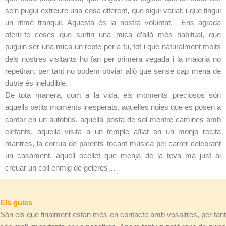
se’n pugui extreure una cosa diferent, que sigui variat, i que tingui
un ritme tranquil. Aquesta és la nostra voluntat. Ens agrada
oferir-te coses que surtin una mica d’allò més habitual, que
puguin ser una mica un repte per a tu, tot i que naturalment molts
dels nostres visitants ho fan per primera vegada i la majoria no
repetiran, per tant no podem obviar allò que sense cap mena de
dubte és ineludible.
De tota manera, com a la vida, els moments preciosos són
aquells petits moments inesperats, aquelles noies que es posen a
cantar en un autobús, aquella posta de sol mentre camines amb
elefants, aquella visita a un temple aïllat on un monjo recita
mantres, la corrua de parents tocant música pel carrer celebrant
un casament, aquell ocellet que menja de la teva mà just al
creuar un coll enmig de geleres…
Els guies
Són els que finalment estan més en contacte amb vosaltres, per tant