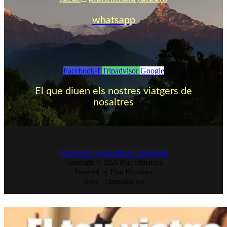
whatsapp
Facebook-f
Tripadvisor
Google
El que diuen els nostres viatgers de
nosaltres
Facebook-f
Linkedin-in
Instagram
Copyright © 2026 Plan Himalaya
Powered by Plan Himalaya
Neve | Themeisle wp