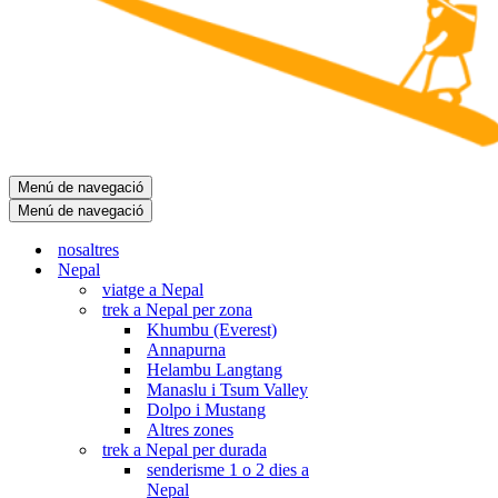
Menú de navegació
Menú de navegació
nosaltres
Nepal
viatge a Nepal
trek a Nepal per zona
Khumbu (Everest)
Annapurna
Helambu Langtang
Manaslu i Tsum Valley
Dolpo i Mustang
Altres zones
trek a Nepal per durada
senderisme 1 o 2 dies a
Nepal