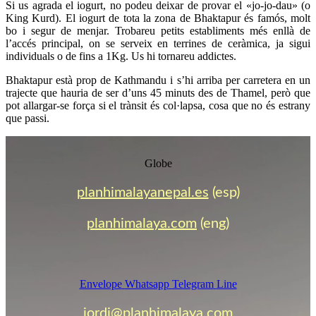
Si us agrada el iogurt, no podeu deixar de provar el «jo-jo-dau» (o
King Kurd). El iogurt de tota la zona de Bhaktapur és famós, molt
bo i segur de menjar. Trobareu petits establiments més enllà de
l’accés principal, on se serveix en terrines de ceràmica, ja sigui
individuals o de fins a 1Kg. Us hi tornareu addictes.
Bhaktapur està prop de Kathmandu i s’hi arriba per carretera en un
trajecte que hauria de ser d’uns 45 minuts des de Thamel, però que
pot allargar-se força si el trànsit és col·lapsa, cosa que no és estrany
que passi.
Globe
planhimalayanepal.es
(esp)
planhimalaya.com
(eng)
Envelope
Whatsapp
Telegram
Line
jordi@planhimalaya.com