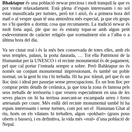
Bhaktapur
és una població newar preciosa i molt tranquil·la que es
pot visitar relaxadament. Està plena d’espais interessants i no sol
estar massificada per turistes, però tot i això, és a primera hora del
matí o al vespre quan té una atmosfera més especial, ja que els grups
no s’hi queden a dormir, cosa que recomanem. La tradició newar és
molt forta aquí, ple que no és estrany topar-se amb algun petit
esdeveniment de caràcter religiós que normalment són a l’alba o a
última hora del dia.
Va ser ciutat real i és la més ben conservada de totes elles, amb els
seus temples, palaus, la porta daurada, … Tot ella Patrimoni de la
Humanitat per la UNESCO i el recinte monumental és de pagament,
pel que cal portar l’entrada sempre a sobre. Però Bahktapur no és
només un conjunt monumental impressionant, és també un poble
normal, on la gent hi viu i hi treballa. Hi ha poc trànsit, pel que és un
lloc únic i ideal per passejar sense preocupacions. És un bon lloc per
comprar petits detalls de ceràmica, ja que tota la zona és famosa pels
seus treballs de terrisseria i que veureu especialment en una de les
seves places on hi ha terrissa assecant-se escampada arreu i forns
artesanals per coure. Més enllà del recinte monumental també hi ha
espais interessants i sense turistes, com pot ser el Hanuman Ghat al
riu, horts on els vilatans hi treballen, algun «pokhari» (grans pous
oberts o basses), i en definitiva, la vida més «real» d’una població de
Nepal.