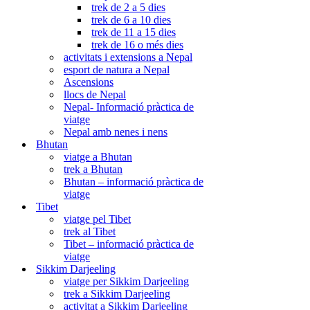
trek de 2 a 5 dies
trek de 6 a 10 dies
trek de 11 a 15 dies
trek de 16 o més dies
activitats i extensions a Nepal
esport de natura a Nepal
Ascensions
llocs de Nepal
Nepal- Informació pràctica de
viatge
Nepal amb nenes i nens
Bhutan
viatge a Bhutan
trek a Bhutan
Bhutan – informació pràctica de
viatge
Tibet
viatge pel Tibet
trek al Tibet
Tibet – informació pràctica de
viatge
Sikkim Darjeeling
viatge per Sikkim Darjeeling
trek a Sikkim Darjeeling
activitat a Sikkim Darjeeling