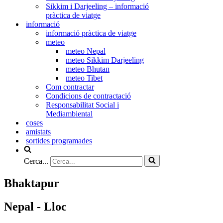
Sikkim i Darjeeling – informació
pràctica de viatge
informació
informació pràctica de viatge
meteo
meteo Nepal
meteo Sikkim Darjeeling
meteo Bhutan
meteo Tibet
Com contractar
Condicions de contractació
Responsabilitat Social i
Mediambiental
coses
amistats
sortides programades
Cerca...
Bhaktapur
Nepal - Lloc