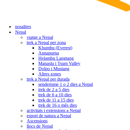
nosaltres
Nepal
viatge a Nepal
trek a Nepal per zona
Khumbu (Everest)
Annapurna
Helambu Langtang
Manaslu i Tsum Valley
Dolpo i Mustang
Altres zones
trek a Nepal per durada
senderisme 1 o 2 dies a Nepal
trek de 2 a 5 dies
trek de 6 a 10 dies
trek de 11 a 15 dies
trek de 16 o més dies
activitats i extensions a Nepal
esport de natura a Nepal
Ascensions
llocs de Nepal